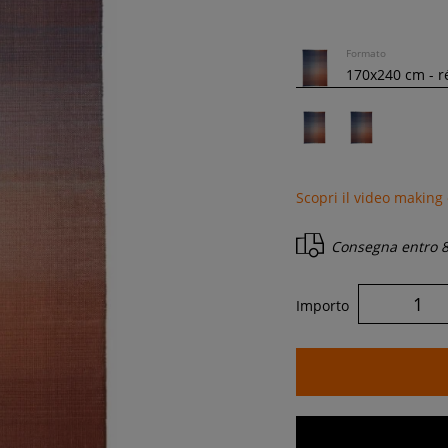
Formato
Scopri il video making 
Consegna entro
8
Importo