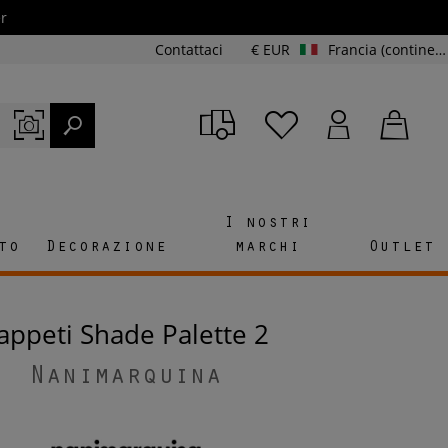
r
Contattaci
€ EUR
Francia (continente e Corsica)
I nostri
to
Decorazione
marchi
Outlet
Tappeti Shade Palette 2
Nanimarquina