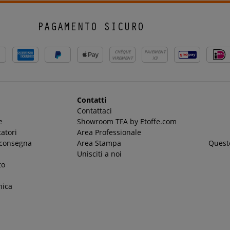
PAGAMENTO SICURO
CHÈQUE
PAIEMENT
VIREMENT
X3
Contatti
Contattaci
e
Showroom TFA by Etoffe.com
atori
Area Professionale
 consegna
Area Stampa
Questo
Unisciti a noi
to
nica