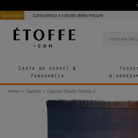
Spazio pro
Consulenza e calcolo delle misure
Carta da parati &
Tessu
Panoramica
d'arreda
Home
>
Tappeti
>
Tappeti Shade Palette 2