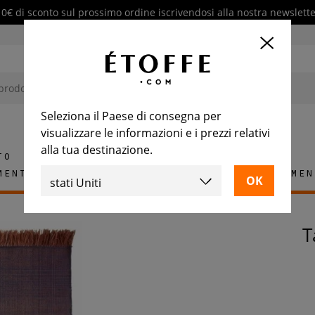
10€ di sconto sul prossimo ordine iscrivendosi alla nostra newslette
Seleziona il Paese di consegna per
visualizzare le informazioni e i prezzi relativi
alla tua destinazione.
to
mento
Tappeti
Piastrelle
Arredamen