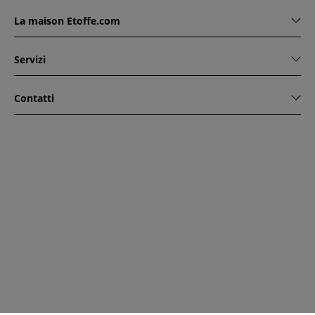
La maison Etoffe.com
Servizi
Contatti
www.etoffe.com - Copyright © 2026
Tutti i diritti riservati
14
rue Hugede, 94340 JOINVILLE-LE-PONT, France
Questo sito è protetto da reCAPTCHA. Si applicano le regole
di riservatezza e le condizioni di utilizzo di Google.