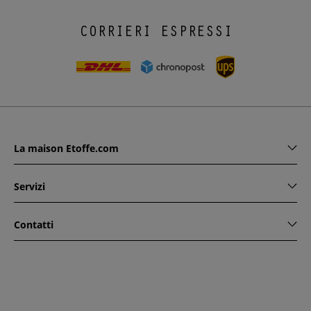
CORRIERI ESPRESSI
La maison Etoffe.com
Servizi
Contatti
www.etoffe.com - Copyright © 2026
Tutti i diritti riservati
14
rue Hugede, 94340 JOINVILLE-LE-PONT, France
Questo sito è protetto da reCAPTCHA. Si applicano le regole