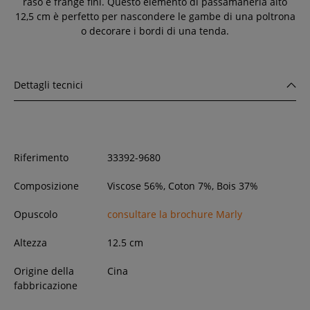
raso e frange fini. Questo elemento di passamaneria alto
12,5 cm è perfetto per nascondere le gambe di una poltrona
o decorare i bordi di una tenda.
Dettagli tecnici
Riferimento
33392-9680
Composizione
Viscose 56%, Coton 7%, Bois 37%
Opuscolo
consultare la brochure Marly
Altezza
12.5
cm
Origine della
Cina
fabbricazione