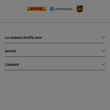
La maison Etoffe.com
Servizi
Contatti
www.etoffe.com - Copyright © 2026
Tutti i diritti riservati
14
rue Hugede, 94340 JOINVILLE-LE-PONT, France
Questo sito è protetto da reCAPTCHA. Si applicano le regole
di riservatezza e le condizioni di utilizzo di Google.