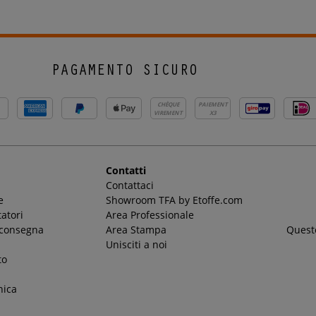
PAGAMENTO SICURO
CHÈQUE
PAIEMENT
VIREMENT
X3
Contatti
Contattaci
e
Showroom TFA by Etoffe.com
atori
Area Professionale
 consegna
Area Stampa
Questo
Unisciti a noi
to
nica