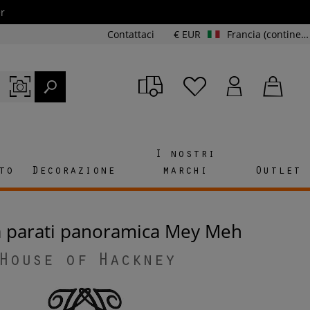
r
Contattaci
€ EUR
Francia (continente e Corsica)
I nostri
to
Decorazione
marchi
Outlet
da parati panoramica Mey Meh
House of Hackney