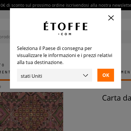
10€ di sconto sul prossimo ordine iscrivendosi alla nostra newslette
Seleziona il Paese di consegna per
visualizzare le informazioni e i prezzi relativi
alla tua destinazione.
to
mento
Tappeti
Piastrelle
Arredamen
h
Carta 