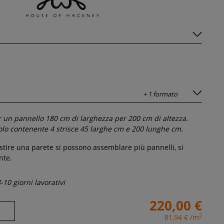
+ 1 formato
er un pannello
180
cm di larghezza per
200
cm di altezza.
tolo contenente
4
strisce 45 larghe cm e
200
lunghe cm.
estire una parete si possono assemblare più pannelli, si
nte.
-10 giorni lavorativi
220,00 €
2
81,94 €
/m