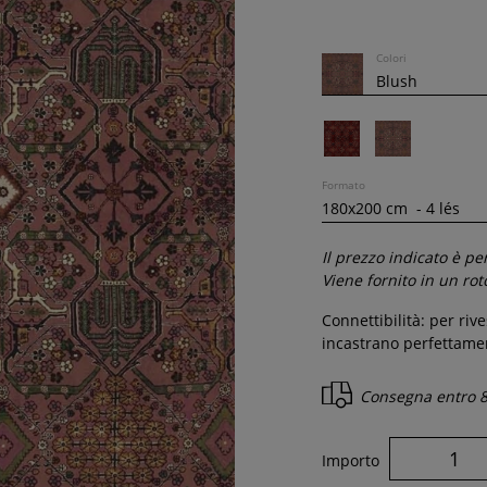
Colori
Formato
Il prezzo indicato è p
Viene fornito in un ro
Connettibilità: per riv
incastrano perfettame
Consegna entro
8
Importo