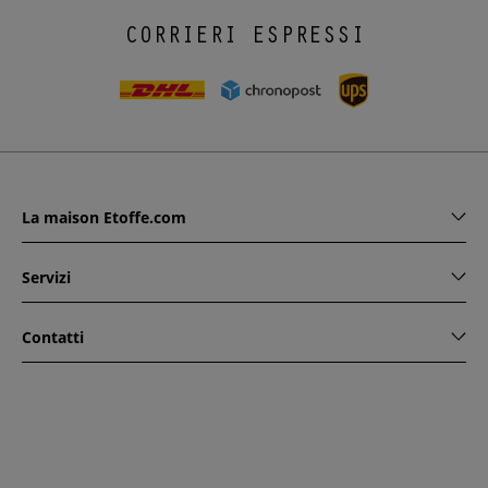
CORRIERI ESPRESSI
La maison Etoffe.com
Servizi
Contatti
www.etoffe.com - Copyright © 2026
Tutti i diritti riservati
14
rue Hugede, 94340 JOINVILLE-LE-PONT, France
Questo sito è protetto da reCAPTCHA. Si applicano le regole