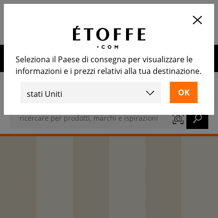
Applicazione
APRIRE
Calcola il numero di rotoli
necessari
10€ di sconto sul prossimo ordine iscrivendosi alla nostra
Seleziona il Paese di consegna per visualizzare le
newsletter
informazioni e i prezzi relativi alla tua destinazione.