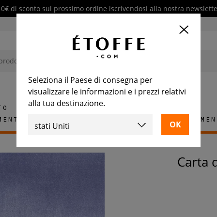
10€ di sconto sul prossimo ordine iscrivendosi alla nostra newslette
Seleziona il Paese di consegna per
visualizzare le informazioni e i prezzi relativi
alla tua destinazione.
to
mento
Tappeti
Piastrelle
Arredamen
Carta