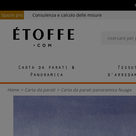
Spazio pro
Consulenza e calcolo delle misure
Carta da parati &
Tessu
Panoramica
d'arreda
Home
>
Carta da parati
>
Carta da parati panoramica Nuage