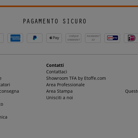
PAGAMENTO SICURO
CHÈQUE
PAIEMENT
VIREMENT
X3
Contatti
Contattaci
e
Showroom TFA by Etoffe.com
atori
Area Professionale
 consegna
Area Stampa
Questo
Unisciti a noi
to
nica