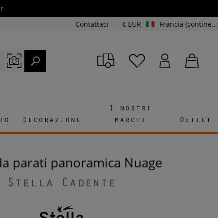
r
Contattaci
€ EUR
Francia (continente e Corsica)
I nostri
to
Decorazione
marchi
Outlet
 da parati panoramica Nuage
Stella Cadente