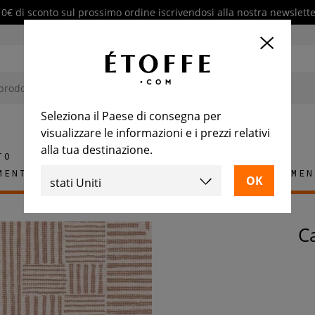
10€ di sconto sul prossimo ordine iscrivendosi alla nostra newslette
Seleziona il Paese di consegna per
visualizzare le informazioni e i prezzi relativi
alla tua destinazione.
to
mento
Tappeti
Piastrelle
Arredamen