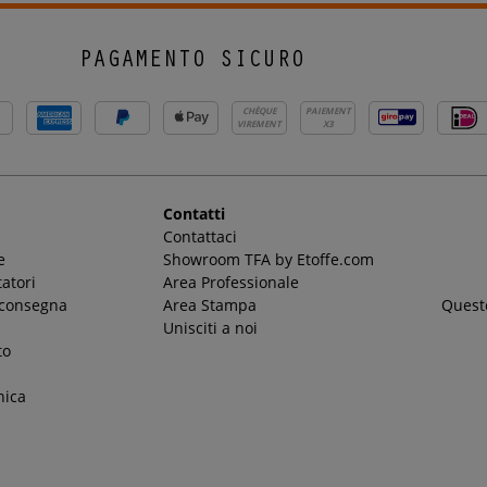
PAGAMENTO SICURO
CHÈQUE
PAIEMENT
VIREMENT
X3
Contatti
Contattaci
e
Showroom TFA by Etoffe.com
atori
Area Professionale
 consegna
Area Stampa
Questo
Unisciti a noi
to
nica