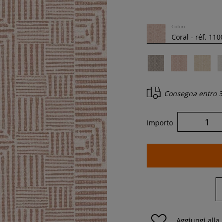
Colori
Consegna entro
3
Importo
Aggiungi alla