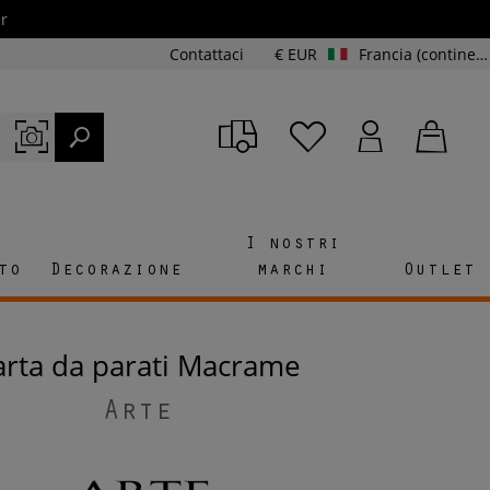
r
Contattaci
€ EUR
Francia (continente e Corsica)
I nostri
to
Decorazione
marchi
Outlet
Carta da parati Macrame
Arte