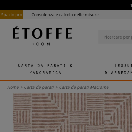
Spazio pro
Consulenza e calcolo delle misure
Carta da parati &
Tessu
Panoramica
d'arreda
Home
>
Carta da parati
>
Carta da parati Macrame