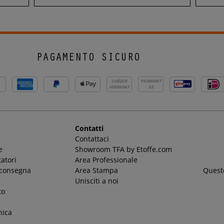
PAGAMENTO SICURO
CHÈQUE
PAIEMENT
VIREMENT
X3
Contatti
Contattaci
e
Showroom TFA by Etoffe.com
atori
Area Professionale
 consegna
Area Stampa
Questo
Unisciti a noi
to
nica