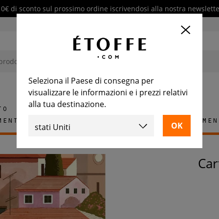
10€ di sconto sul prossimo ordine iscrivendosi alla nostra newslette
Seleziona il Paese di consegna per
visualizzare le informazioni e i prezzi relativi
alla tua destinazione.
to
mento
Tappeti
Piastrelle
Arredamen
Ca