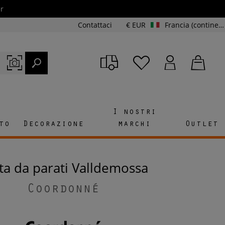
r
Contattaci
€ EUR
Francia (continente e Corsica)
I nostri
to
Decorazione
marchi
Outlet
rta da parati Valldemossa
Coordonné