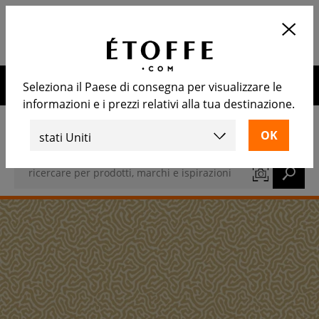
Applicazione
APRIRE
Calcola il numero di rotoli
necessari
10€ di sconto sul prossimo ordine iscrivendosi alla nostra
Seleziona il Paese di consegna per visualizzare le
newsletter
informazioni e i prezzi relativi alla tua destinazione.