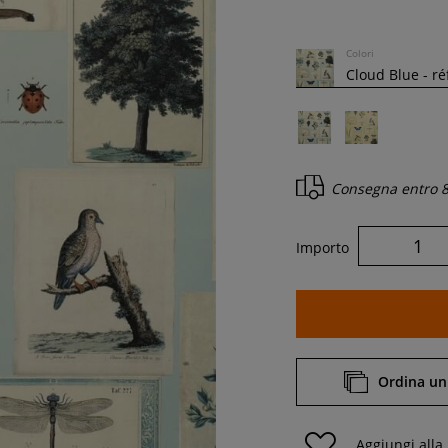
Colori
52 cm
Consegna entro
8
Importo
Ordina un
Aggiungi alla