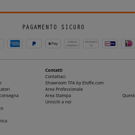
PAGAMENTO SICURO
CHÈQUE
PAIEMENT
VIREMENT
X3
Contatti
Contattaci
e
Showroom TFA by Etoffe.com
atori
Area Professionale
 consegna
Area Stampa
Questo
Unisciti a noi
to
nica