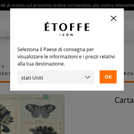
10€ di sconto sul prossimo ordine iscrivendosi alla nostra newslette
Seleziona il Paese di consegna per
visualizzare le informazioni e i prezzi relativi
alla tua destinazione.
to
mento
Tappeti
Piastrelle
Arredamen
Cart