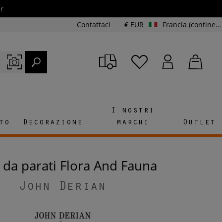
r
Contattaci
€ EUR
Francia (continente e Corsica)
I nostri
to
Decorazione
marchi
Outlet
a da parati Flora And Fauna
John Derian