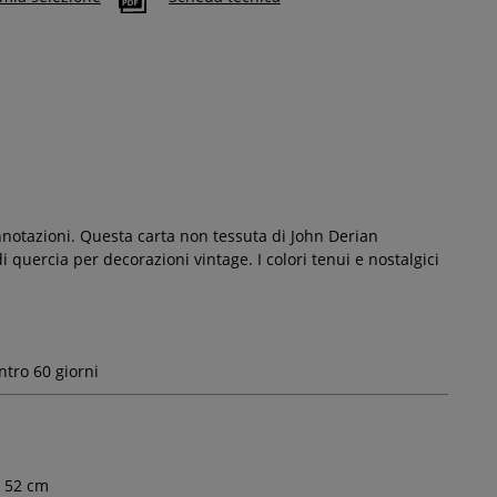
52 cm
nnotazioni. Questa carta non tessuta di John Derian
ie di quercia per decorazioni vintage. I colori tenui e nostalgici
ntro 60 giorni
52
cm