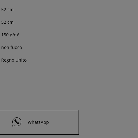
52 cm
52 cm
150 g/m²
non fuoco
Regno Unito
WhatsApp