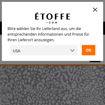
Application
OUVRIR
Calculez le nombre de rouleaux
nécessaire
Erhalten Sie 10€ auf Ihre nächste Bestellung, wenn Sie sich
Bitte wählen Sie Ihr Lieferland aus, um die
für unseren Newsletter anmelden
entsprechenden Informationen und Preise für
Ihren Lieferort anzuzeigen.