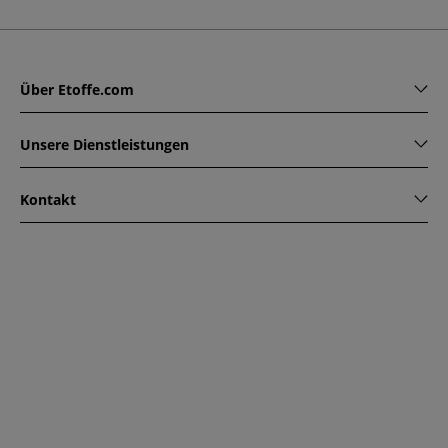
Über Etoffe.com
Unsere Dienstleistungen
Kontakt
www.etoffe.com - Copyright © 2026
Alle Rechte vorbehalten
14 rue Hugede, 94340 JOINVILLE-LE-PONT, France
Diese Seite ist durch reCAPTCHA geschützt. Es gelten die
Datenschutzrichtlinien und Nutzungsbedingungen von
Google.