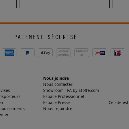
PAIEMENT SÉCURISÉ
CHÈQUE
PAIEMENT
VIREMENT
X3
Nous joindre
Nous contacter
evises
Showroom TFA by Etoffe.com
ansporteurs
Espace Professionnel
on
Espace Presse
Ce site es
mboursements
Nous rejoindre
ement