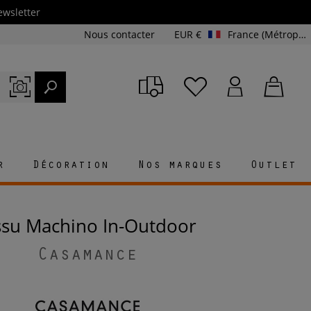
ewsletter
Nous contacter
EUR €
France (Métropolitaine et Corse)
r
Décoration
Nos marques
Outlet
issu Machino In-Outdoor
Casamance