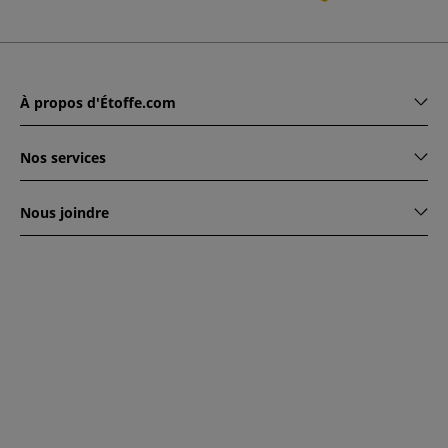
À propos d'Étoffe.com
Nos services
Nous joindre
www.etoffe.com - Copyright © 2026
Tous droits réservés
14
rue Hugede, 94340 JOINVILLE-LE-PONT, France
Ce site est protégé par reCAPTCHA. Les règles de
confidentialité et conditions d'utilisation de Google
s'appliquent.