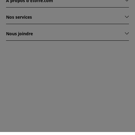
À propos d'Étoffe.com
Nos services
Nous joindre
www.etoffe.com - Copyright © 2026
Tous droits réservés
14
rue Hugede, 94340 JOINVILLE-LE-PONT, France
Ce site est protégé par reCAPTCHA. Les règles de
confidentialité et conditions d'utilisation de Google
s'appliquent.