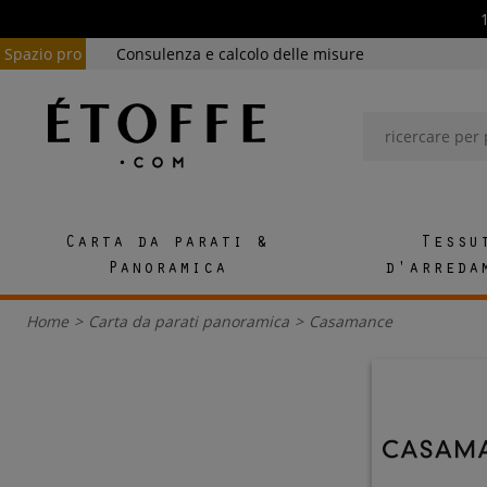
Spazio pro
Consulenza e calcolo delle misure
Carta da parati &
Tessu
Panoramica
d'arreda
Home
>
Carta da parati panoramica
>
Casamance