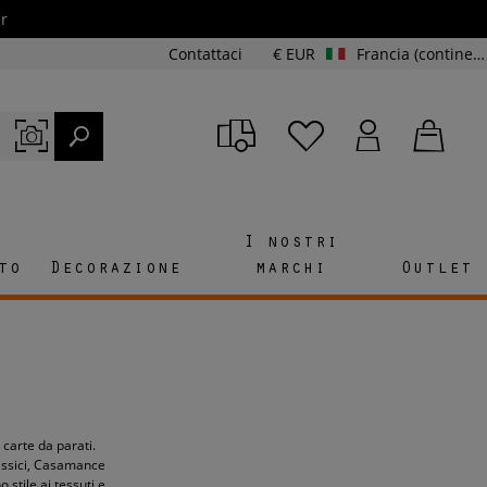
r
Contattaci
€ EUR
Francia (continente e Corsica)
I nostri
to
Decorazione
marchi
Outlet
carte da parati.
classici, Casamance
 stile ai tessuti e