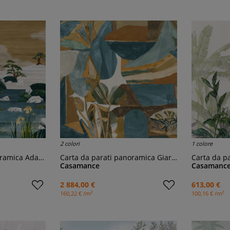
2 colori
1 colore
ramica Adachi
Carta da parati panoramica Giardino danzante
Carta da 
Casamance
Casamanc
2 884,00 €
613,00 €
2
2
160,22 € /m
100,16 € /m