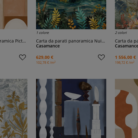
1 colore
2 colori
amica Pictura
Carta da parati panoramica Nuit Etoilée
Carta da pa
Casamance
Casamanc
629,00 €
1 556,00 €
2
2
102,78 € /m
198,72 € /m