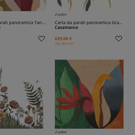
2 colori
arati panoramica Tannea
Carta da parati panoramica Gracilis
e
Casamance
629,00 €
2
102,78 € /m
2 colori