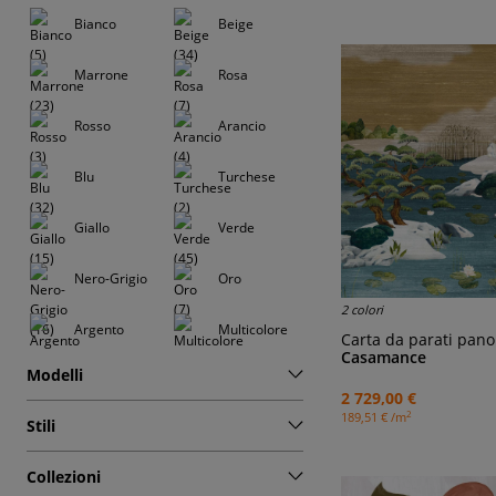
Bianco
Beige
Marrone
Rosa
Rosso
Arancio
Blu
Turchese
Giallo
Verde
Nero-Grigio
Oro
2 colori
Argento
Multicolore
Carta da parati pano
Casamance
Modelli
2 729,00 €
2
189,51 € /m
Stili
Collezioni