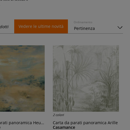
.
Ordinamento
Vedere le ultime novità
dotti
2 colori
ati panoramica Heure Dorée
Carta da parati panoramica Arille
e
Casamance