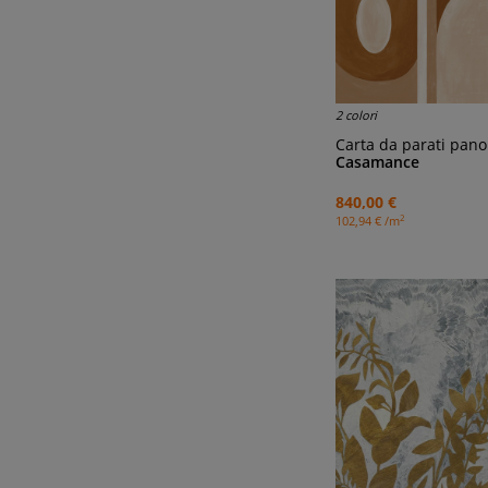
2 colori
Carta da parati panor
Casamance
840,00 €
2
102,94 € /m