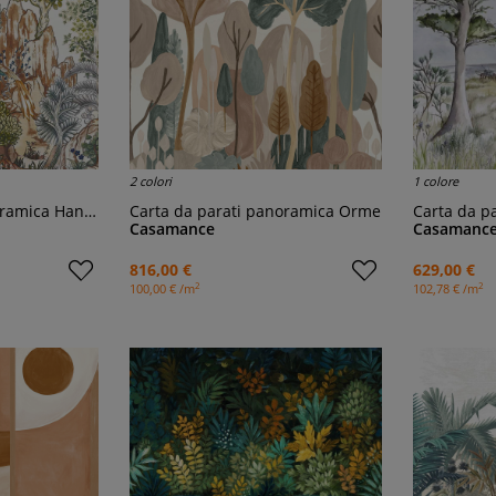
2 colori
1 colore
mica Hang Mua
Carta da parati panoramica Orme
Carta da par
Casamance
Casamanc
816,00 €
629,00 €
2
2
100,00 € /m
102,78 € /m