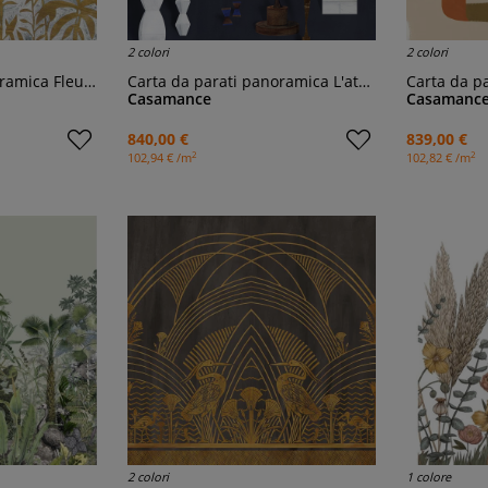
2 colori
2 colori
a Fleur de Lune
Carta da parati panoramica L'atelier de Brancusi
Carta da p
Casamance
Casamanc
840,00 €
839,00 €
2
2
102,94 € /m
102,82 € /m
2 colori
1 colore