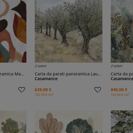
2 colori
2 colori
ramica Mambo
Carta da parati panoramica Lauris
Carta da pa
Casamance
Casamanc
629,00 €
840,00 €
2
2
102,78 € /m
102,94 € /m