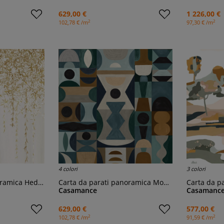
629,00 €
1 226,00 €
2
2
102,78 € /m
97,30 € /m
4 colori
3 colori
ramica Hedera
Carta da parati panoramica Modelage
Carta da pa
Casamance
Casamanc
629,00 €
577,00 €
2
2
102,78 € /m
91,59 € /m