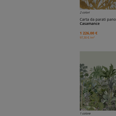
2 colori
Carta da parati panoramic
Casamance
1 226,00 €
2
97,30 € /m
1 colore