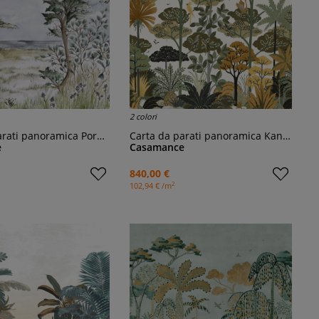
2 colori
ati panoramica Pornic Int
Carta da parati panoramica Kandy
e
Casamance
840,00 €
2
102,94 € /m