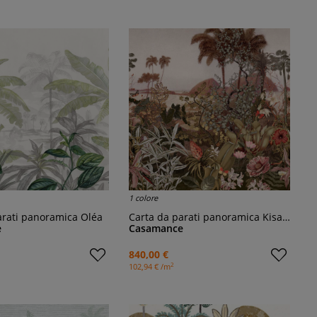
1 colore
parati panoramica Oléa
Carta da parati panoramica Kisama
e
Casamance
840,00 €
2
102,94 € /m