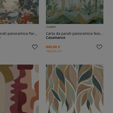
2 colori
rati panoramica Paraiba
Carta da parati panoramica Nosara
e
Casamance
840,00 €
2
100,00 € /m