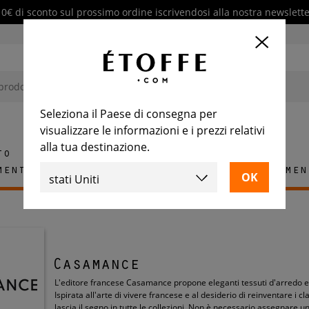
10€ di sconto sul prossimo ordine iscrivendosi alla nostra newslette
Seleziona il Paese di consegna per
visualizzare le informazioni e i prezzi relativi
alla tua destinazione.
to
mento
Tappeti
Piastrelle
Arredamen
Casamance
L'editore francese Casamance propone eleganti tessuti d'arredo e 
Ispirata all'arte di vivere francese e al desiderio di reinventare i 
lascia il segno in tutte le collezioni. Non è necessario assegnare uno