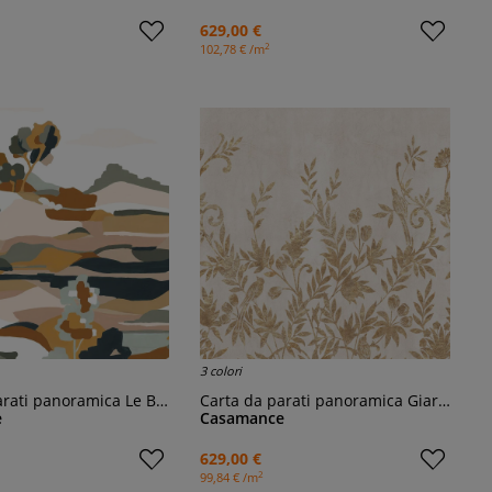
629,00 €
2
102,78 € /m
3 colori
rati panoramica Le Bassin
Carta da parati panoramica Giardino di Diane
e
Casamance
629,00 €
2
99,84 € /m