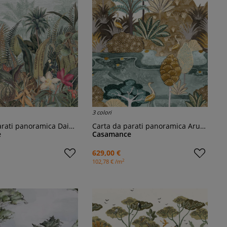
3 colori
rati panoramica Daintree
Carta da parati panoramica Aruba
e
Casamance
629,00 €
2
102,78 € /m