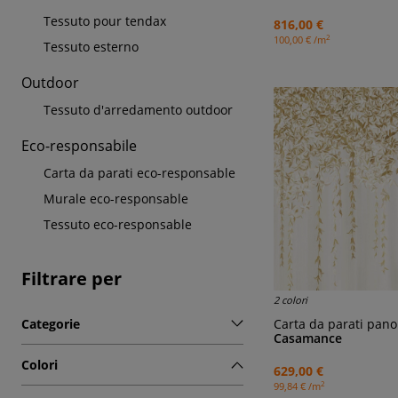
Tessuto pour tendax
816,00 €
2
100,00 € /m
Tessuto esterno
Outdoor
Tessuto d'arredamento outdoor
Eco-responsabile
Carta da parati eco-responsable
Murale eco-responsable
Tessuto eco-responsable
Filtrare per
2 colori
Carta da parati pano
Categorie
Casamance
Colori
629,00 €
2
99,84 € /m