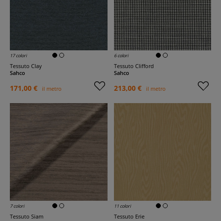
17 colori
6 colori
Tessuto Clay
Tessuto Clifford
Sahco
Sahco
171,00 €
213,00 €
il metro
il metro
7 colori
11 colori
Tessuto Siam
Tessuto Erie