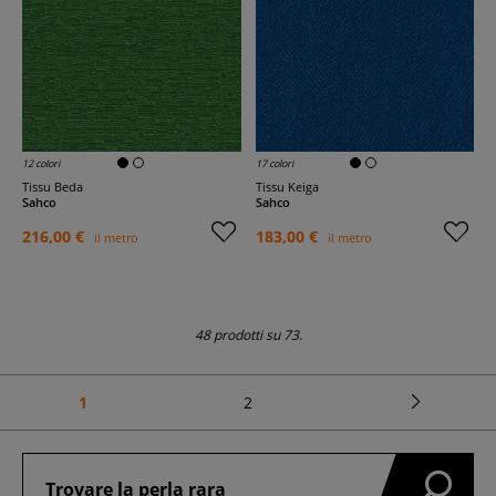
12 colori
17 colori
Tissu Beda
Tissu Keiga
Sahco
Sahco
216,00 €
183,00 €
il metro
il metro
48 prodotti su 73.
1
2
Trovare la perla rara