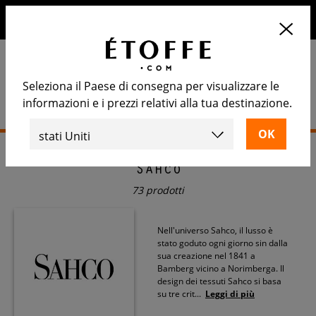
10€ di sconto sul prossimo ordine iscrivendosi alla nostra
newsletter
Seleziona il Paese di consegna per visualizzare le
informazioni e i prezzi relativi alla tua destinazione.
Home
>
Sahco
Sahco
73 prodotti
Nell'universo Sahco, il lusso è
stato goduto ogni giorno sin dalla
sua creazione nel 1841 a
Bamberg vicino a Norimberga. Il
design dei tessuti Sahco si basa
su tre crit
...
Leggi di più