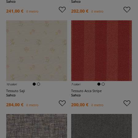
Sahco
Sahco
241,00 €
202,00 €
il metro
il metro
10 colori
7 colori
Tessuto Saji
Tessuto Acca Stripe
Sahco
Sahco
284,00 €
200,00 €
il metro
il metro