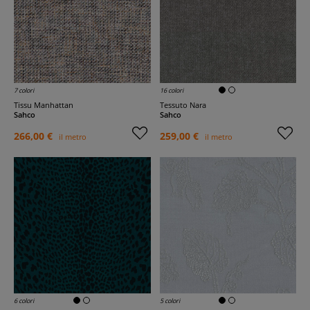
7 colori
16 colori
Tissu Manhattan
Tessuto Nara
Sahco
Sahco
266,00 €
259,00 €
il metro
il metro
6 colori
5 colori