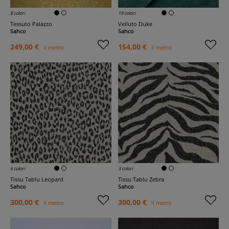
8 colori
19 colori
Tessuto Palazzo
Velluto Duke
Sahco
Sahco
249,00 €
154,00 €
il metro
il metro
6 colori
3 colori
Tissu Tablu Leopard
Tissu Tablu Zebra
Sahco
Sahco
300,00 €
300,00 €
il metro
il metro