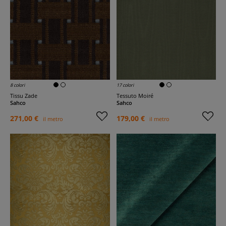
8 colori
17 colori
Tissu Zade
Tessuto Moiré
Sahco
Sahco
271,00 €
179,00 €
il metro
il metro