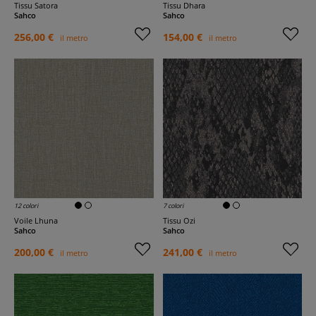
Tissu Satora
Tissu Dhara
Sahco
Sahco
256,00 €
154,00 €
il metro
il metro
12 colori
7 colori
Voile Lhuna
Tissu Ozi
Sahco
Sahco
200,00 €
241,00 €
il metro
il metro