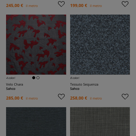
245,00 €
199,00 €
il metro
il metro
4 colori
8 colori
Velo Chara
Tessuto Sequenza
Sahco
Sahco
285,00 €
258,00 €
il metro
il metro