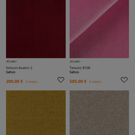
40 colori
26 colori
Velours Avalon 2
Tessuto B108
Sahco
Sahco
200,00 €
505,00 €
il metro
il metro