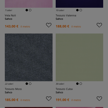
7 colori
10 colori
Vela Noli
Tessuto Valenna
Sahco
Sahco
143,00 €
188,00 €
il metro
il metro
22 colori
30 colori
Tessuto Moss
Tessuto Cuba
Sahco
Sahco
185,00 €
191,00 €
il metro
il metro