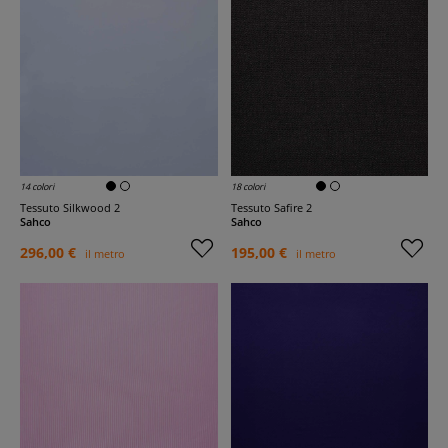
14 colori
18 colori
Tessuto Silkwood 2
Tessuto Safire 2
Sahco
Sahco
296,00 €
195,00 €
il metro
il metro