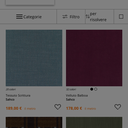
per
Categorie
Filtro
risolvere
20 colori
32 colori
Tessuto Scrittura
Velluto Balboa
Sahco
Sahco
189,00 €
178,00 €
il metro
il metro