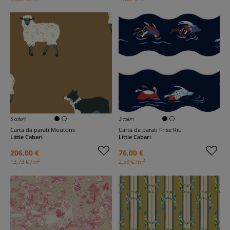
5 colori
3 colori
Carta da parati Moutons
Carta da parati Frise Riu
Little Cabari
Little Cabari
206,00 €
76,00 €
2
2
13,73 € /m
2,53 € /m