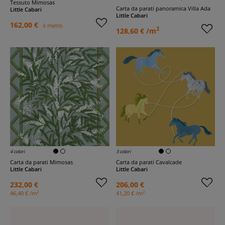
Tessuto Mimosas
Carta da parati panoramica Villa Ada
Little Cabari
Little Cabari
162,00 €
il metro
2
128,60 € /m
4 colori
3 colori
Carta da parati Mimosas
Carta da parati Cavalcade
Little Cabari
Little Cabari
232,00 €
206,00 €
2
2
46,40 € /m
41,20 € /m