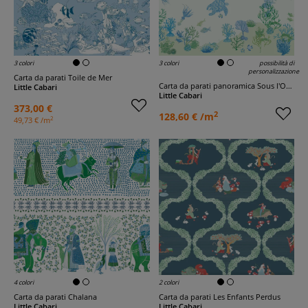
3 colori
3 colori
possibilità di
personalizzazione
Carta da parati Toile de Mer
Carta da parati panoramica Sous l'Océan
Little Cabari
Little Cabari
373,00 €
2
128,60 € /m
2
49,73 € /m
4 colori
2 colori
Carta da parati Chalana
Carta da parati Les Enfants Perdus
Little Cabari
Little Cabari