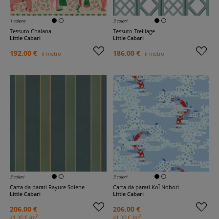
1 colore
3 colori
Tessuto Chalana
Tessuto Treillage
Little Cabari
Little Cabari
192,00 €
186,00 €
il metro
il metro
3 colori
3 colori
Carta da parati Rayure Solene
Carta da parati KoÏ Nobori
Little Cabari
Little Cabari
206,00 €
206,00 €
2
2
41,20 € /m
41,20 € /m