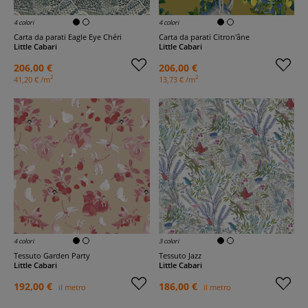
4 colori
4 colori
Carta da parati Eagle Eye Chéri
Carta da parati Citron'âne
Little Cabari
Little Cabari
206,00 €
206,00 €
2
2
41,20 € /m
13,73 € /m
4 colori
3 colori
Tessuto Garden Party
Tessuto Jazz
Little Cabari
Little Cabari
192,00 €
186,00 €
il metro
il metro