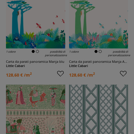
1 colore
possibilità di
1 colore
possibilità di
personalizzazione
personalizzazione
Carta da parati panoramica Manja blu
Carta da parati panoramica Manja Acidulé
Little Cabari
Little Cabari
2
2
128,60 € /m
128,60 € /m