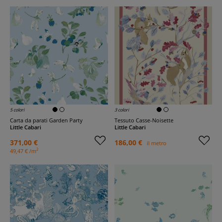
5 colori
3 colori
Carta da parati Garden Party
Tessuto Casse-Noisette
Little Cabari
Little Cabari
371,00 €
186,00 €
il metro
2
49,47 € /m