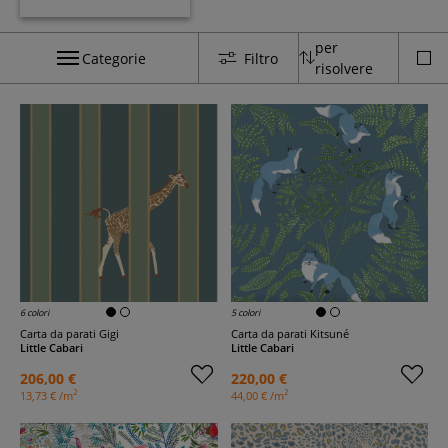
per
Categorie
Filtro
risolvere
6 colori
5 colori
Carta da parati Gigi
Carta da parati Kitsuné
Little Cabari
Little Cabari
206,00 €
220,00 €
2
2
13,73 € /m
44,00 € /m