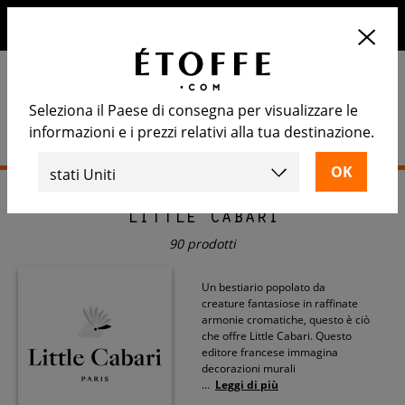
10€ di sconto sul prossimo ordine iscrivendosi alla nostra
newsletter
Seleziona il Paese di consegna per visualizzare le
informazioni e i prezzi relativi alla tua destinazione.
Home
>
Little Cabari
Little Cabari
90 prodotti
Un bestiario popolato da
creature fantasiose in raffinate
armonie cromatiche, questo è ciò
che offre Little Cabari. Questo
editore francese immagina
decorazioni murali
...
Leggi di più