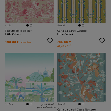
3 colori
5 colori
Tessuto Toile de Mer
Carta da parati Gaucho
Little Cabari
Little Cabari
180,00 €
206,00 €
il metro
2
41,20 € /m
1 colore
possibilità di
5 colori
personalizzazione
Carta da parati Casse-Noisette