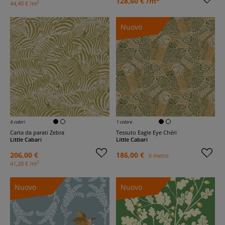
128,60 € /m
2
44,40 € /m
Nuovo
6 colori
1 colore
Carta da parati Zebra
Tessuto Eagle Eye Chéri
Little Cabari
Little Cabari
206,00 €
186,00 €
il metro
2
41,20 € /m
Nuovo
Nuovo