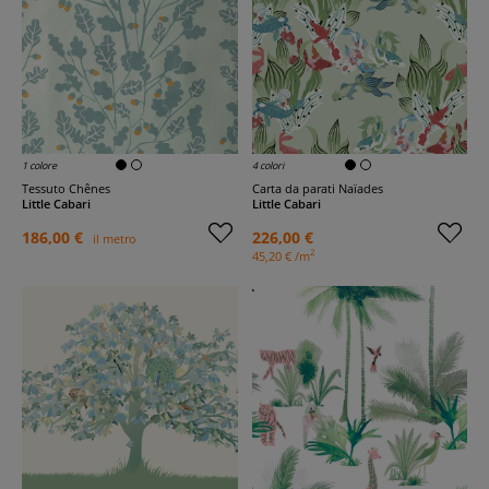
1 colore
4 colori
Tessuto Chênes
Carta da parati Naïades
Little Cabari
Little Cabari
186,00 €
226,00 €
il metro
2
45,20 € /m