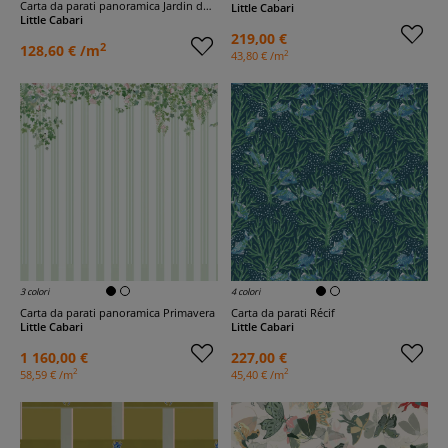
Carta da parati panoramica Jardin du Luxembourg rosa
Little Cabari
Little Cabari
219,00 €
2
128,60 € /m
2
43,80 € /m
3 colori
4 colori
Carta da parati panoramica Primavera
Carta da parati Récif
Little Cabari
Little Cabari
1 160,00 €
227,00 €
2
2
58,59 € /m
45,40 € /m