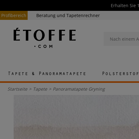
Erhalten Sie 
Profibereich
Beratung und Tapetenrechner
Tapete & Panoramatapete
Polstersto
Startseite
>
Tapete
>
Panoramatapete Gryning