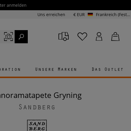
etter anmelden
Uns erreichen
€ EUR
Frankreich (Festland und Korsika)
oration
Unsere Marken
Das Outlet
Panoramatapete Gryning
Sandberg