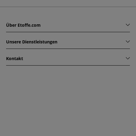
Über Etoffe.com
Unsere Dienstleistungen
Kontakt
www.etoffe.com - Copyright © 2026
Alle Rechte vorbehalten
14 rue Hugede, 94340 JOINVILLE-LE-PONT, France
Diese Seite ist durch reCAPTCHA geschützt. Es gelten die
Datenschutzrichtlinien und Nutzungsbedingungen von
Google.