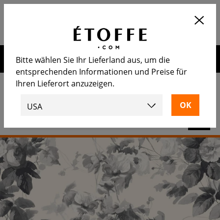
Application
OUVRIR
Calculez le nombre de rouleaux
nécessaire
Erhalten Sie 10€ auf Ihre nächste Bestellung, wenn Sie sich
Bitte wählen Sie Ihr Lieferland aus, um die
für unseren Newsletter anmelden
entsprechenden Informationen und Preise für
Ihren Lieferort anzuzeigen.