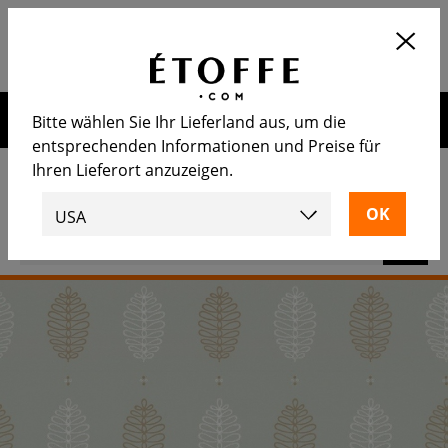
Application
OUVRIR
Calculez le nombre de rouleaux
nécessaire
Erhalten Sie 10€ auf Ihre nächste Bestellung, wenn Sie sich
Bitte wählen Sie Ihr Lieferland aus, um die
für unseren Newsletter anmelden
entsprechenden Informationen und Preise für
Ihren Lieferort anzuzeigen.