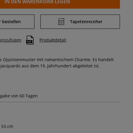
IN DEN WARENKORB LEGEN
 bestellen
Tapetenrecnher
 hinzufügen
Produktdetail
es Glyzinienmuster mit romantischem Charme.
Es handelt
njacquards aus dem 19. Jahrhundert abgeleitet ist.
gabe von 60 Tagen
53
cm