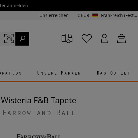
etter anmelden
Uns erreichen
€ EUR
Frankreich (Festland und Korsika)
oration
Unsere Marken
Das Outlet
Wisteria F&B Tapete
Farrow and Ball