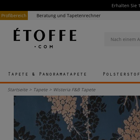
Erhalten Sie 
Profibereich
Beratung und Tapetenrechner
Tapete & Panoramatapete
Polstersto
Startseite
>
Tapete
>
Wisteria F&B Tapete