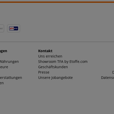
NG
ngen
Kontakt
Uns erreichen
 Währungen
Showroom TFA by Etoffe.com
teure
Geschäftskunden
Presse
D
erstattungen
Unsere Jobangebote
Datensc
ten