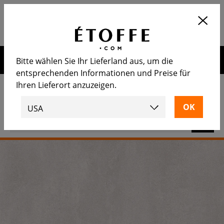
Application
OUVRIR
Calculez le nombre de rouleaux
nécessaire
Erhalten Sie 10€ auf Ihre nächste Bestellung, wenn Sie sich
Bitte wählen Sie Ihr Lieferland aus, um die
für unseren Newsletter anmelden
entsprechenden Informationen und Preise für
Ihren Lieferort anzuzeigen.