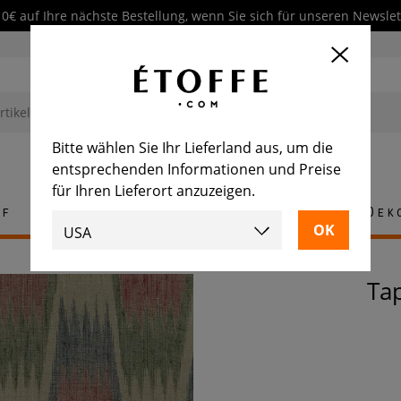
10€ auf Ihre nächste Bestellung, wenn Sie sich für unseren Newsl
Bitte wählen Sie Ihr Lieferland aus, um die
entsprechenden Informationen und Preise
für Ihren Lieferort anzuzeigen.
ff
Teppich
Fliese
Möbel
Dek
T