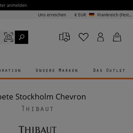
etter anmelden
Uns erreichen
€ EUR
Frankreich (Festland und Korsika)
oration
Unsere Marken
Das Outlet
apete Stockholm Chevron
Thibaut