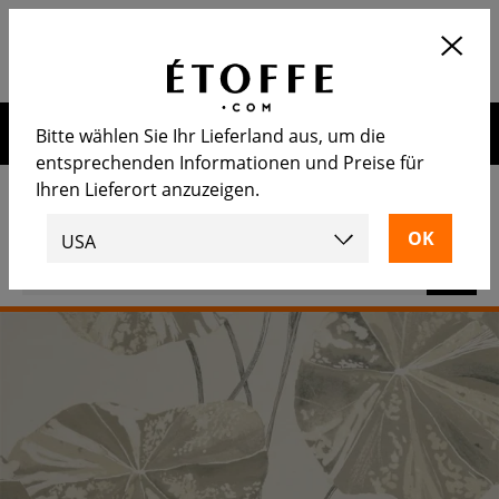
Application
OUVRIR
Calculez le nombre de rouleaux
nécessaire
Erhalten Sie 10€ auf Ihre nächste Bestellung, wenn Sie sich
Bitte wählen Sie Ihr Lieferland aus, um die
für unseren Newsletter anmelden
entsprechenden Informationen und Preise für
Ihren Lieferort anzuzeigen.