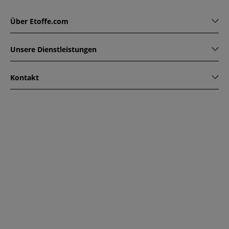
Über Etoffe.com
Unsere Dienstleistungen
Kontakt
www.etoffe.com - Copyright © 2026
Alle Rechte vorbehalten
14 rue Hugede, 94340 JOINVILLE-LE-PONT, France
Diese Seite ist durch reCAPTCHA geschützt. Es gelten die
Datenschutzrichtlinien und Nutzungsbedingungen von
Google.