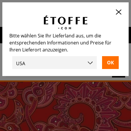
Application
OUVRIR
Calculez le nombre de rouleaux
nécessaire
Erhalten Sie 10€ auf Ihre nächste Bestellung, wenn Sie sich
Bitte wählen Sie Ihr Lieferland aus, um die
für unseren Newsletter anmelden
entsprechenden Informationen und Preise für
Ihren Lieferort anzuzeigen.