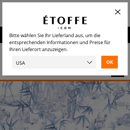
Application
OUVRIR
Calculez le nombre de rouleaux
nécessaire
Erhalten Sie 10€ auf Ihre nächste Bestellung, wenn Sie sich
Bitte wählen Sie Ihr Lieferland aus, um die
für unseren Newsletter anmelden
entsprechenden Informationen und Preise für
Ihren Lieferort anzuzeigen.