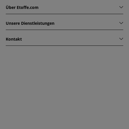
Über Etoffe.com
Unsere Dienstleistungen
Kontakt
www.etoffe.com - Copyright © 2026
Alle Rechte vorbehalten
14 rue Hugede, 94340 JOINVILLE-LE-PONT, France
Diese Seite ist durch reCAPTCHA geschützt. Es gelten die
Datenschutzrichtlinien und Nutzungsbedingungen von
Google.