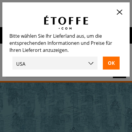
Application
OUVRIR
Calculez le nombre de rouleaux
nécessaire
Erhalten Sie 10€ auf Ihre nächste Bestellung, wenn Sie sich
Bitte wählen Sie Ihr Lieferland aus, um die
für unseren Newsletter anmelden
entsprechenden Informationen und Preise für
Ihren Lieferort anzuzeigen.