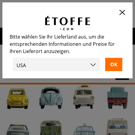
Application
OUVRIR
Calculez le nombre de rouleaux
nécessaire
Erhalten Sie 10€ auf Ihre nächste Bestellung, wenn Sie sich
Bitte wählen Sie Ihr Lieferland aus, um die
für unseren Newsletter anmelden
entsprechenden Informationen und Preise für
Ihren Lieferort anzuzeigen.