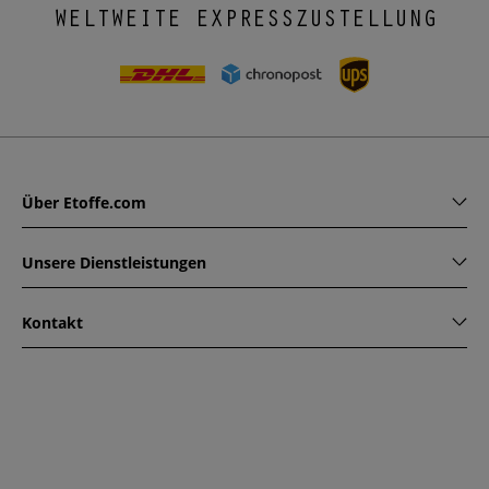
WELTWEITE EXPRESSZUSTELLUNG
Über Etoffe.com
Unsere Dienstleistungen
Kontakt
www.etoffe.com - Copyright © 2026
Alle Rechte vorbehalten
14 rue Hugede, 94340 JOINVILLE-LE-PONT, France
Diese Seite ist durch reCAPTCHA geschützt. Es gelten die
Datenschutzrichtlinien und Nutzungsbedingungen von