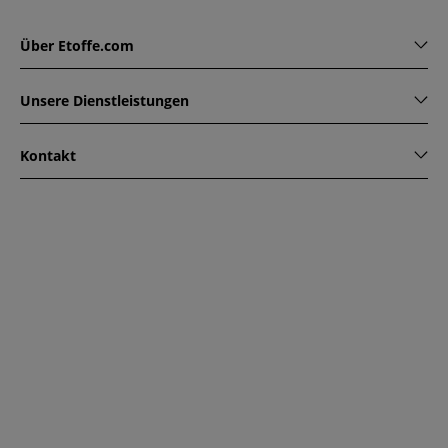
Über Etoffe.com
Unsere Dienstleistungen
Kontakt
www.etoffe.com - Copyright © 2026
Alle Rechte vorbehalten
14 rue Hugede, 94340 JOINVILLE-LE-PONT, France
Diese Seite ist durch reCAPTCHA geschützt. Es gelten die
Datenschutzrichtlinien und Nutzungsbedingungen von
Google.