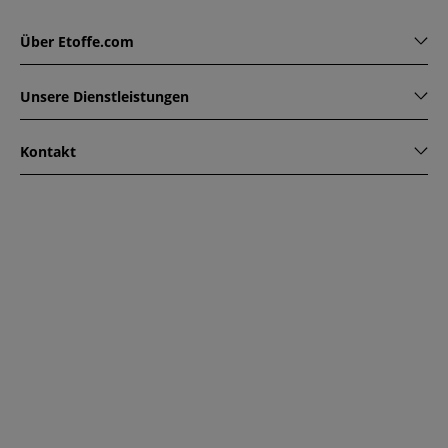
Über Etoffe.com
Unsere Dienstleistungen
Kontakt
www.etoffe.com - Copyright © 2026
Alle Rechte vorbehalten
14 rue Hugede, 94340 JOINVILLE-LE-PONT, France
Diese Seite ist durch reCAPTCHA geschützt. Es gelten die
Datenschutzrichtlinien und Nutzungsbedingungen von
Google.