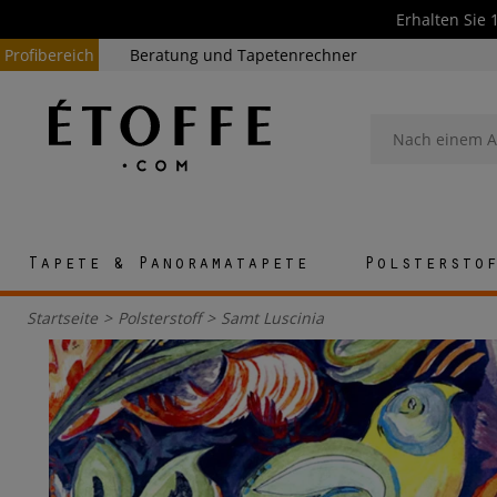
Erhalten Sie 
Profibereich
Beratung und Tapetenrechner
Tapete & Panoramatapete
Polstersto
Startseite
>
Polsterstoff
>
Samt Luscinia