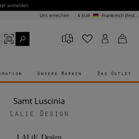
etter anmelden
Uns erreichen
€ EUR
Frankreich (Festland und Korsika)
oration
Unsere Marken
Das Outlet
Samt Luscinia
Lalie Design