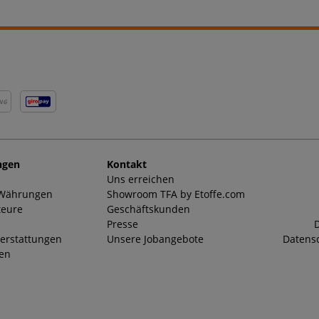
NG
ngen
Kontakt
Uns erreichen
 Währungen
Showroom TFA by Etoffe.com
teure
Geschäftskunden
Presse
D
erstattungen
Unsere Jobangebote
Datensc
ten