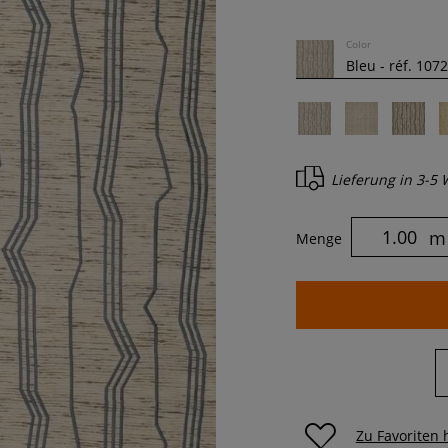
Color
Lieferung in
3-5 
m
Menge
Zu Favoriten