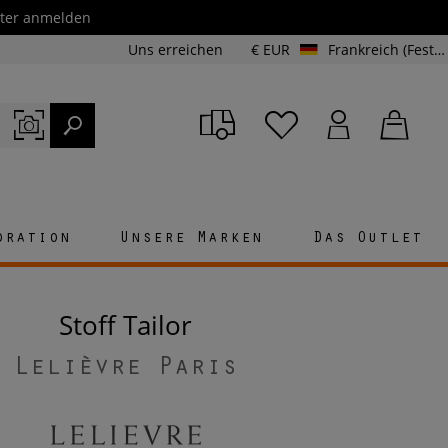
etter anmelden
Uns erreichen
€ EUR
Frankreich (Festland und Korsika)
oration
Unsere Marken
Das Outlet
Stoff Tailor
Lelièvre Paris