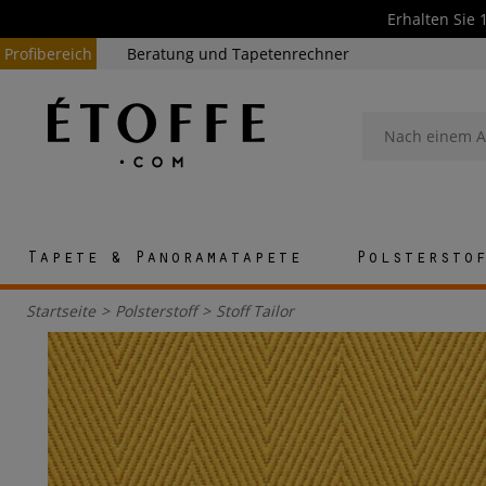
Erhalten Sie 
Profibereich
Beratung und Tapetenrechner
Tapete & Panoramatapete
Polstersto
Startseite
>
Polsterstoff
>
Stoff Tailor