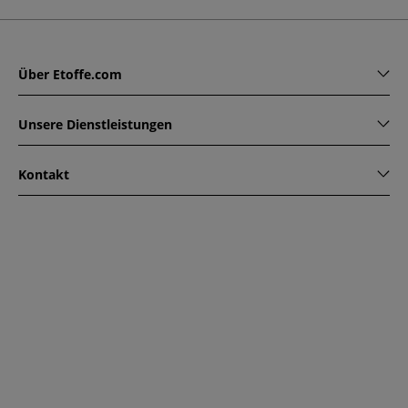
Über Etoffe.com
Unsere Dienstleistungen
Kontakt
www.etoffe.com - Copyright © 2026
Alle Rechte vorbehalten
14 rue Hugede, 94340 JOINVILLE-LE-PONT, France
Diese Seite ist durch reCAPTCHA geschützt. Es gelten die
Datenschutzrichtlinien und Nutzungsbedingungen von
Google.