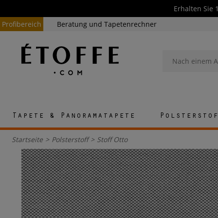
Erhalten Sie 
Profibereich
Beratung und Tapetenrechner
Tapete & Panoramatapete
Polstersto
Startseite
>
Polsterstoff
>
Stoff Otto