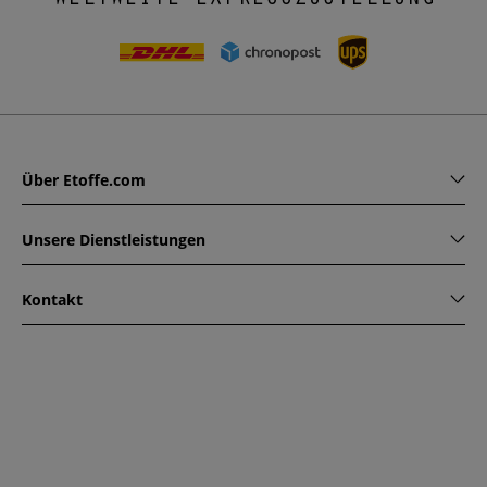
Über Etoffe.com
Unsere Dienstleistungen
Kontakt
www.etoffe.com - Copyright © 2026
Alle Rechte vorbehalten
14 rue Hugede, 94340 JOINVILLE-LE-PONT, France
Diese Seite ist durch reCAPTCHA geschützt. Es gelten die
Datenschutzrichtlinien und Nutzungsbedingungen von
Google.