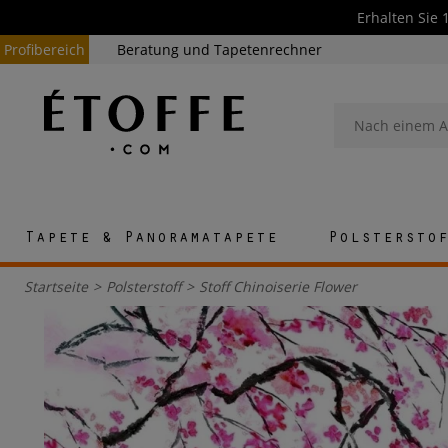
Erhalten Sie 
Profibereich
Beratung und Tapetenrechner
Tapete & Panoramatapete
Polstersto
Startseite
>
Polsterstoff
>
Stoff Chinoiserie Flower