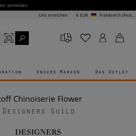
etter anmelden
Uns erreichen
€ EUR
Frankreich (Festland und Korsika)
oration
Unsere Marken
Das Outlet
Stoff Chinoiserie Flower
Designers Guild