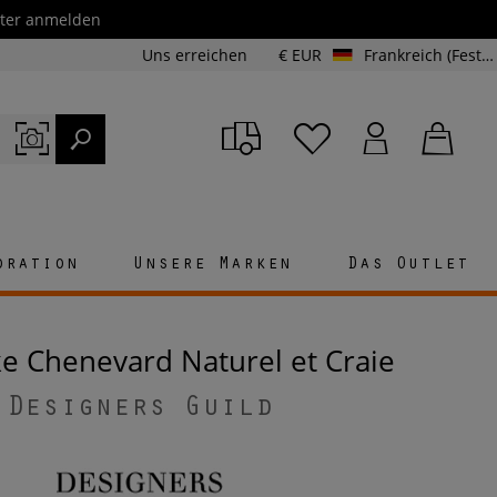
etter anmelden
Uns erreichen
€ EUR
Frankreich (Festland und Korsika)
oration
Unsere Marken
Das Outlet
ke Chenevard Naturel et Craie
Designers Guild