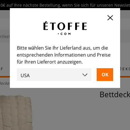
10€ auf Ihre nächste Bestellung, wenn Sie sich für unseren Newsl
Bitte wählen Sie Ihr Lieferland aus, um die
entsprechenden Informationen und Preise
für Ihren Lieferort anzuzeigen.
ff
Teppich
Fliese
Möbel
Dek
decke Chenevard Naturel et Craie
Bettdec