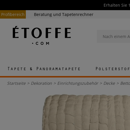
Erhalten Sie 
Profibereich
Beratung und Tapetenrechner
Tapete & Panoramatapete
Polstersto
Startseite
>
Dekoration
>
Einrichtungszubehör
>
Decke
>
Bett