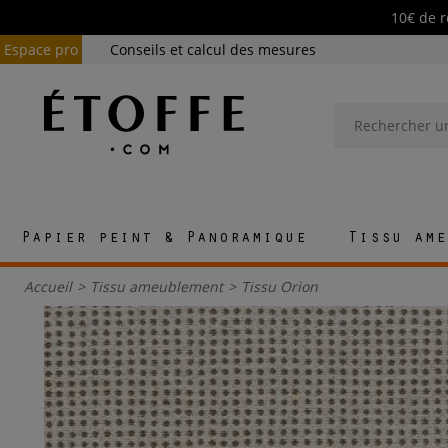
10€ de r
Espace pro
Conseils et calcul des mesures
Papier peint & Panoramique
Tissu ame
Accueil
>
Tissu ameublement
>
Tissu Orion