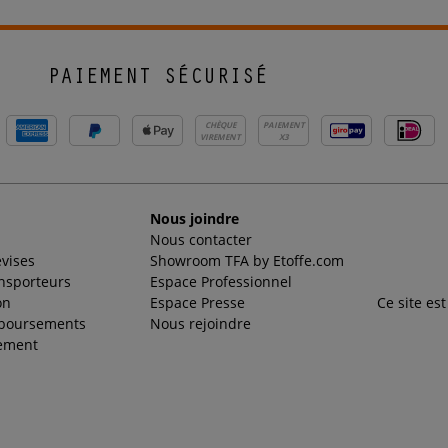
PAIEMENT SÉCURISÉ
CHÈQUE
PAIEMENT
VIREMENT
X3
Nous joindre
Nous contacter
evises
Showroom TFA by Etoffe.com
ansporteurs
Espace Professionnel
on
Espace Presse
Ce site es
mboursements
Nous rejoindre
ement