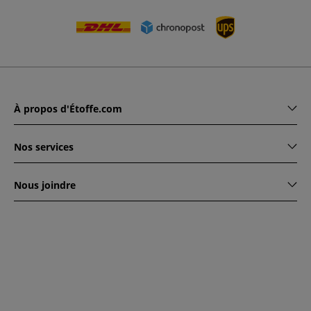
À propos d'Étoffe.com
Nos services
Nous joindre
www.etoffe.com - Copyright © 2026
Tous droits réservés
14
rue Hugede, 94340 JOINVILLE-LE-PONT, France
Ce site est protégé par reCAPTCHA. Les règles de
confidentialité et conditions d'utilisation de Google
s'appliquent.