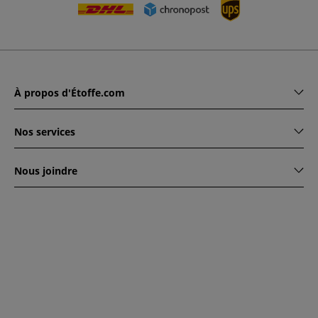
À propos d'Étoffe.com
Nos services
Nous joindre
www.etoffe.com - Copyright © 2026
Tous droits réservés
14
rue Hugede, 94340 JOINVILLE-LE-PONT, France
Ce site est protégé par reCAPTCHA. Les règles de
confidentialité et conditions d'utilisation de Google
s'appliquent.