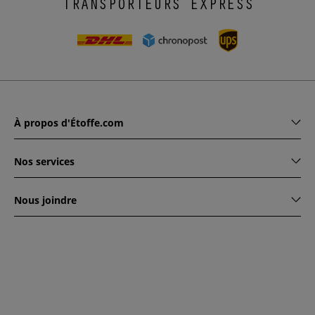
TRANSPORTEURS EXPRESS
À propos d'Étoffe.com
Nos services
Nous joindre
www.etoffe.com - Copyright © 2026
Tous droits réservés
14
rue Hugede, 94340 JOINVILLE-LE-PONT, France
Ce site est protégé par reCAPTCHA. Les règles de
confidentialité et conditions d'utilisation de Google