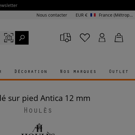
ewsletter
Nous contacter
EUR €
France (Métropolitaine et Corse)
r
Décoration
Nos marques
Outlet
blé sur pied Antica 12 mm
Houlès