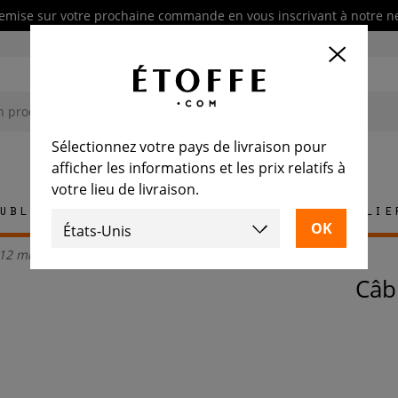
emise sur votre prochaine commande en vous inscrivant à notre n
Sélectionnez votre pays de livraison pour
afficher les informations et les prix relatifs à
votre lieu de livraison.
ublement
Tapis
Carrelage
Mobilie
a 12 mm
Câ