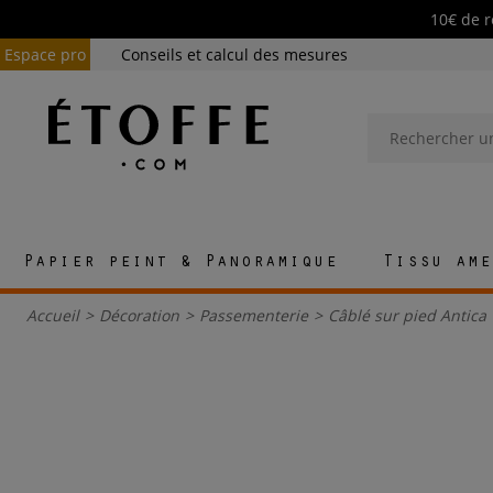
10€ de r
Espace pro
Conseils et calcul des mesures
Papier peint & Panoramique
Tissu ame
Accueil
>
Décoration
>
Passementerie
>
Câblé sur pied Antic