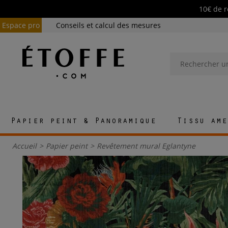
10€ de r
Espace pro
Conseils et calcul des mesures
Papier peint & Panoramique
Tissu ame
Accueil
>
Papier peint
>
Revêtement mural Eglantyne