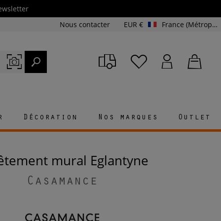
ewsletter
Nous contacter
EUR €
France (Métropolitaine et Corse)
r
Décoration
Nos marques
Outlet
vêtement mural Eglantyne
Casamance