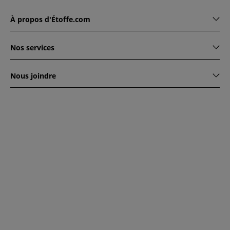
À propos d'Étoffe.com
Nos services
Nous joindre
www.etoffe.com - Copyright © 2026
Tous droits réservés
14
rue Hugede, 94340 JOINVILLE-LE-PONT, France
Ce site est protégé par reCAPTCHA. Les règles de
confidentialité et conditions d'utilisation de Google
s'appliquent.