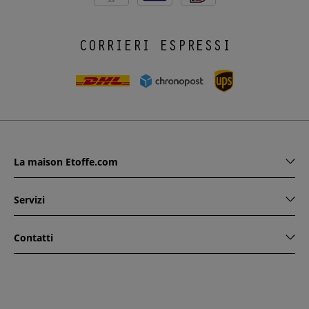
CORRIERI ESPRESSI
La maison Etoffe.com
Servizi
Contatti
www.etoffe.com - Copyright © 2026
Tutti i diritti riservati
14
rue Hugede, 94340 JOINVILLE-LE-PONT, France