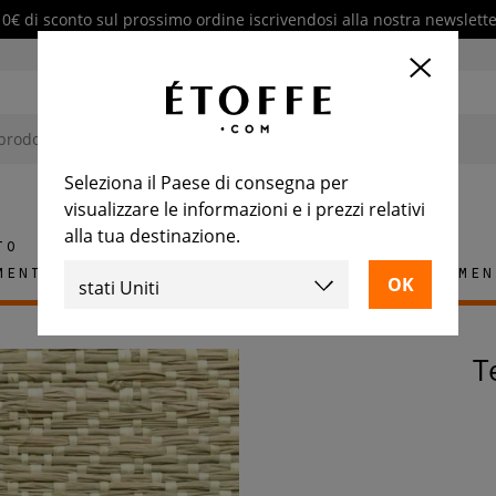
10€ di sconto sul prossimo ordine iscrivendosi alla nostra newslette
Seleziona il Paese di consegna per
visualizzare le informazioni e i prezzi relativi
alla tua destinazione.
to
mento
Tappeti
Piastrelle
Arredamen