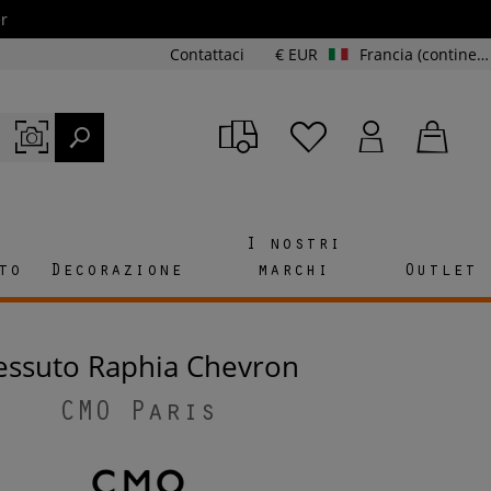
r
Contattaci
€ EUR
Francia (continente e Corsica)
I nostri
to
Decorazione
marchi
Outlet
Tessuto Raphia Chevron
CMO Paris