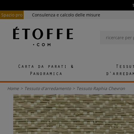
Spazio pro
Consulenza e calcolo delle misure
Carta da parati &
Tessu
Panoramica
d'arreda
Home
>
Tessuto d'arredamento
>
Tessuto Raphia Chevron