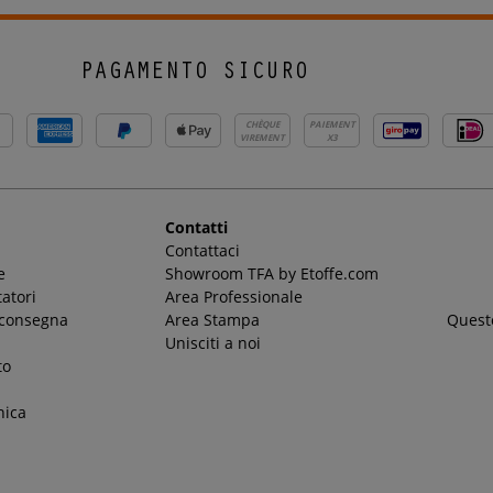
PAGAMENTO SICURO
CHÈQUE
PAIEMENT
VIREMENT
X3
Contatti
Contattaci
e
Showroom TFA by Etoffe.com
atori
Area Professionale
 consegna
Area Stampa
Questo
Unisciti a noi
to
nica