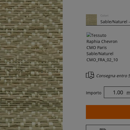
Colori
Consegna entro
5
Importo